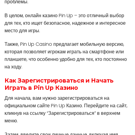
проблемы.
В целом, онлайн казино Pin Up – это отличный выбор
для тех, кто ищет безопасное, надежное и интересное
место для игры.
Также, Pin Up Casino предлагает мобильную версию,
которая позволяет игрокам играть на смартфоне или
планшете, что особенно удобно для тех, кто постоянно
на ходу.
Как Зарегистрироваться и Начать
Играть в Pin Up Казино
Для начала, вам нужно зарегистрироваться на
официальном сайте Pin Up Казино. Перейдите на сайт,
кликнув на ссылку “Зарегистрироваться” в верхнем
меню.
Затем, введите свои личные данные, включая имя,