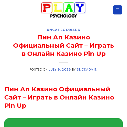
Skip
to
content
UNCATEGORIZED
Пин Ап Казино
Официальный Сайт – Играть
в Онлайн Казино Pin Up
POSTED ON
JULY 9, 2026
BY
SLICKADMIN
Пин Ап Казино Официальный
Сайт – Играть в Онлайн Казино
Pin Up