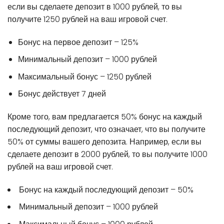
если вы сделаете депозит в 1000 рублей, то вы
получите 1250 рублей на ваш игровой счет.
Бонус на первое депозит – 125%
Минимальный депозит – 1000 рублей
Максимальный бонус – 1250 рублей
Бонус действует 7 дней
Кроме того, вам предлагается 50% бонус на каждый
последующий депозит, что означает, что вы получите
50% от суммы вашего депозита. Например, если вы
сделаете депозит в 2000 рублей, то вы получите 1000
рублей на ваш игровой счет.
Бонус на каждый последующий депозит – 50%
Минимальный депозит – 1000 рублей