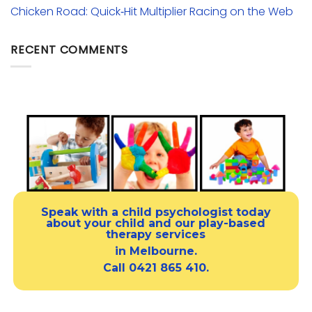
Chicken Road: Quick‑Hit Multiplier Racing on the Web
RECENT COMMENTS
Speak with a
child psychologist
today
about your child and our
play-based
therapy services
in Melbourne.
Call
0421 865 410.