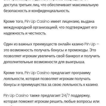
доступа третьих лиц, что обеспечивает максимальную
безопасность и конфиденциальность.
Кроме того, Pin Up Casino имеет лицензию, выдана
международной организацией, что подтверждает его
надежность и честность.
Один из важных преимуществ онлайн казино Pin Up –
это возможность получать бонусы и промокоды. Это
позволяет игрокам увеличить свой банкрол и получить
дополнительные возможности для выигрыша.
Кроме того, Pin Up Casino предлагает программу
лояльности, которая позволяет игрокам получать
бонусы и преимущества за свою лояльность к казино.
Pin Up Casino также предлагает 24/7 поддержку,
которая поможет игрокам решить любые вопросы или