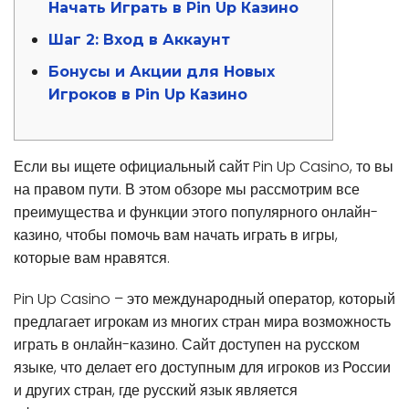
Начать Играть в Pin Up Казино
Шаг 2: Вход в Аккаунт
Бонусы и Акции для Новых
Игроков в Pin Up Казино
Если вы ищете официальный сайт Pin Up Casino, то вы
на правом пути. В этом обзоре мы рассмотрим все
преимущества и функции этого популярного онлайн-
казино, чтобы помочь вам начать играть в игры,
которые вам нравятся.
Pin Up Casino – это международный оператор, который
предлагает игрокам из многих стран мира возможность
играть в онлайн-казино. Сайт доступен на русском
языке, что делает его доступным для игроков из России
и других стран, где русский язык является