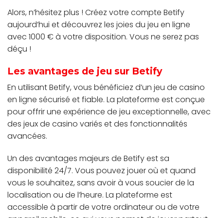
Alors, n’hésitez plus ! Créez votre compte Betify
aujourd’hui et découvrez les joies du jeu en ligne
avec 1000 € à votre disposition. Vous ne serez pas
déçu !
Les avantages de jeu sur Betify
En utilisant Betify, vous bénéficiez d’un jeu de casino
en ligne sécurisé et fiable. La plateforme est conçue
pour offrir une expérience de jeu exceptionnelle, avec
des jeux de casino variés et des fonctionnalités
avancées.
Un des avantages majeurs de Betify est sa
disponibilité 24/7. Vous pouvez jouer où et quand
vous le souhaitez, sans avoir à vous soucier de la
localisation ou de l’heure. La plateforme est
accessible à partir de votre ordinateur ou de votre