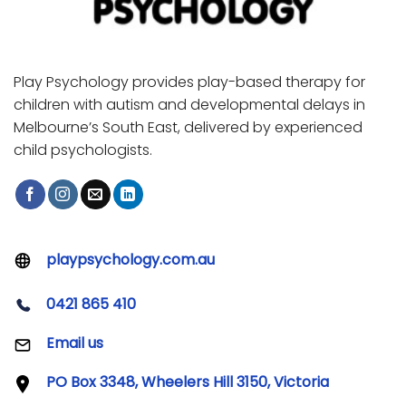
Play Psychology provides play-based therapy for
children with autism and developmental delays in
Melbourne’s South East, delivered by experienced
child psychologists.
playpsychology.com.au
0421 865 410
Email us
PO Box 3348, Wheelers Hill 3150, Victoria