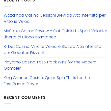
RECENT POSTS
Wazamba Casino: Sessioni Brevi ad Alta Intensità per
Vittorie Veloci
MyStake Casino Review – Slot Quick‑Hit, Sport Veloci, e
Libertà di Gioco Istantaneo
RTbet Casino: Vincite Veloci e Slot ad Alta Intensità
per Giocatori Frizzanti
Playamo Casino: Fast‑Track Wins for the Modern
Gambler
King Chance Casino: Quick‑Spin Thrills for the
Fast‑Paced Player
RECENT COMMENTS