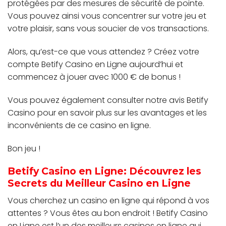
protégées par des mesures de sécurité de pointe.
Vous pouvez ainsi vous concentrer sur votre jeu et
votre plaisir, sans vous soucier de vos transactions.
Alors, qu’est-ce que vous attendez ? Créez votre
compte Betify Casino en Ligne aujourd’hui et
commencez à jouer avec 1000 € de bonus !
Vous pouvez également consulter notre avis Betify
Casino pour en savoir plus sur les avantages et les
inconvénients de ce casino en ligne.
Bon jeu !
Betify Casino en Ligne: Découvrez les
Secrets du Meilleur Casino en Ligne
Vous cherchez un casino en ligne qui répond à vos
attentes ? Vous êtes au bon endroit ! Betify Casino
en Ligne est l’un des meilleurs casinos en ligne qui