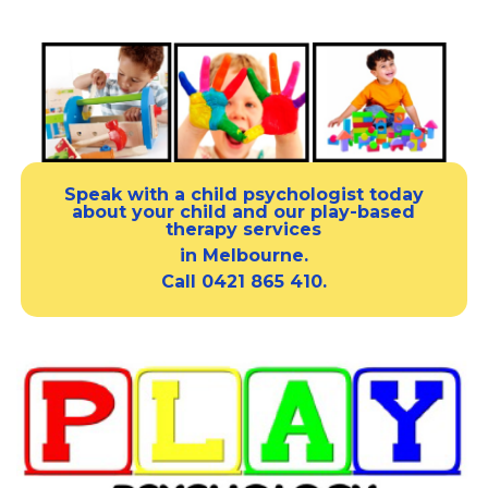
Speak with a
child psychologist
today
about your child and our
play-based
therapy services
in Melbourne.
Call
0421 865 410.