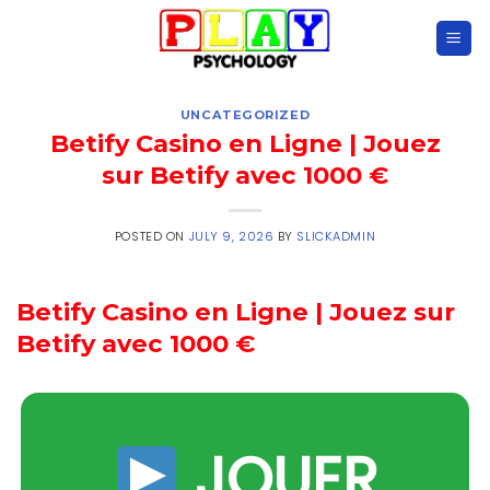
Skip
to
content
UNCATEGORIZED
Betify Casino en Ligne | Jouez
sur Betify avec 1000 €
POSTED ON
JULY 9, 2026
BY
SLICKADMIN
Betify Casino en Ligne | Jouez sur
Betify avec 1000 €
JOUER