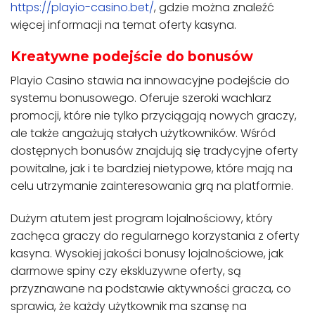
https://playio-casino.bet/
, gdzie można znaleźć
więcej informacji na temat oferty kasyna.
Kreatywne podejście do bonusów
Playio Casino stawia na innowacyjne podejście do
systemu bonusowego. Oferuje szeroki wachlarz
promocji, które nie tylko przyciągają nowych graczy,
ale także angażują stałych użytkowników. Wśród
dostępnych bonusów znajdują się tradycyjne oferty
powitalne, jak i te bardziej nietypowe, które mają na
celu utrzymanie zainteresowania grą na platformie.
Dużym atutem jest program lojalnościowy, który
zachęca graczy do regularnego korzystania z oferty
kasyna. Wysokiej jakości bonusy lojalnościowe, jak
darmowe spiny czy ekskluzywne oferty, są
przyznawane na podstawie aktywności gracza, co
sprawia, że każdy użytkownik ma szansę na