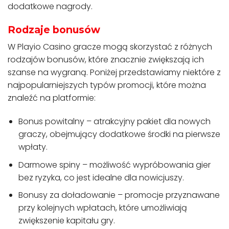
dodatkowe nagrody.
Rodzaje bonusów
W Playio Casino gracze mogą skorzystać z różnych
rodzajów bonusów, które znacznie zwiększają ich
szanse na wygraną. Poniżej przedstawiamy niektóre z
najpopularniejszych typów promocji, które można
znaleźć na platformie:
Bonus powitalny – atrakcyjny pakiet dla nowych
graczy, obejmujący dodatkowe środki na pierwsze
wpłaty.
Darmowe spiny – możliwość wypróbowania gier
bez ryzyka, co jest idealne dla nowicjuszy.
Bonusy za doładowanie – promocje przyznawane
przy kolejnych wpłatach, które umożliwiają
zwiększenie kapitału gry.