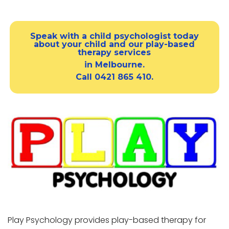
Speak with a
child psychologist
today
about your child and our
play-based
therapy services
in Melbourne.
Call
0421 865 410.
Play Psychology provides play-based therapy for