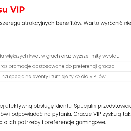
su VIP
zeregu atrakcyjnych benefitów. Warto wyróżnić nie
a większych kwot w grach oraz wyższe limity wypłat.
oraz promocje dostosowane do preferencji gracza.
a specjalne eventy i turnieje tylko dla VIP-ów.
iej efektywną obsługę klienta. Specjalni przedstawici
w i odpowiadać na pytania. Gracze VIP zyskują tak
o ich potrzeby i preferencje gamingowe.