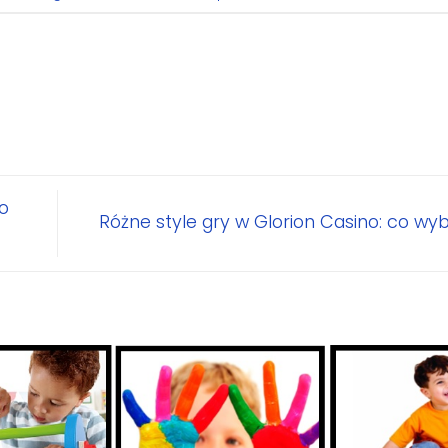
o
Różne style gry w Glorion Casino: co wy