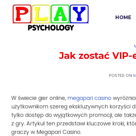
Skip
to
HOME
content
Jak zostać VIP
POSTED ON
M
W świecie gier online,
megapari casino
wyróżnia 
użytkownikom szereg ekskluzywnych korzyści dl
tylko dostęp do wyjątkowych promocji, ale takż
z gry. Artykuł ten przedstawi kluczowe kroki, kt
graczy w Megapari Casino.