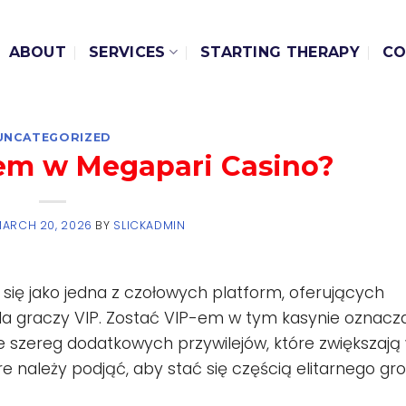
ABOUT
SERVICES
STARTING THERAPY
CO
UNCATEGORIZED
-em w Megapari Casino?
ARCH 20, 2026
BY
SLICKADMIN
się jako jedna z czołowych platform, oferujących
a graczy VIP. Zostać VIP-em w tym kasynie oznacza
e szereg dodatkowych przywilejów, które zwiększają
óre należy podjąć, aby stać się częścią elitarnego gr