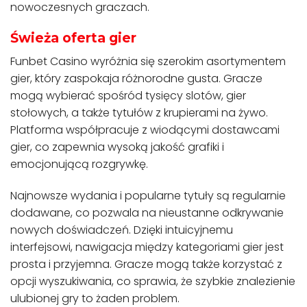
nowoczesnych graczach.
Świeża oferta gier
Funbet Casino wyróżnia się szerokim asortymentem
gier, który zaspokaja różnorodne gusta. Gracze
mogą wybierać spośród tysięcy slotów, gier
stołowych, a także tytułów z krupierami na żywo.
Platforma współpracuje z wiodącymi dostawcami
gier, co zapewnia wysoką jakość grafiki i
emocjonującą rozgrywkę.
Najnowsze wydania i popularne tytuły są regularnie
dodawane, co pozwala na nieustanne odkrywanie
nowych doświadczeń. Dzięki intuicyjnemu
interfejsowi, nawigacja między kategoriami gier jest
prosta i przyjemna. Gracze mogą także korzystać z
opcji wyszukiwania, co sprawia, że szybkie znalezienie
ulubionej gry to żaden problem.