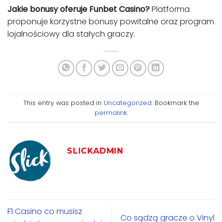
Jakie bonusy oferuje Funbet Casino?
Platforma
proponuje korzystne bonusy powitalne oraz program
lojalnościowy dla stałych graczy.
This entry was posted in
Uncategorized
. Bookmark the
permalink
.
SLICKADMIN
F1 Casino co musisz
Co sądzą gracze o Vinyl