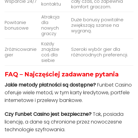
Wsparcie 24/7
cały czas, co zapewnia
kontaktu
komfort graczom.
Atrakcja
Duże bonusy powitalne
Powitanie
dla
zwiększają szanse na
bonusowe
nowych
wygraną.
graczy
Każdy
Zróżnicowanie
znajdzie
Szeroki wybór gier dla
gier
coś dla
różnorodnych preferencji.
siebie
FAQ – Najczęściej zadawane pytania
Jakie metody płatności są dostępne?
Funbet Casino
oferuje wiele metod, w tym karty kredytowe, portfele
internetowe i przelewy bankowe.
Czy Funbet Casino jest bezpieczne?
Tak, posiada
licencję, a dane są chronione przez nowoczesne
technologie szyfrowania.