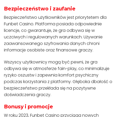
Bezpieczeństwo i zaufanie
Bezpieczeństwo użytkowników jest priorytetem dla
Funbet Casino. Platforma posiada odpowiednie
licencje, co gwarantuje, że gra odbywa się w
uczciwych i regulowanych warunkach. Używanie
zaawansowanego szyfrowania danych chroni
informacje osobiste oraz finansowe graczy.
Wszyscy użytkownicy mogą być pewni, że gra
odbywa się w atmosferze fain-play, co minimalizuje
ryzyko oszustw i zapewnia komfort psychiczny
podczas korzystania z platformy. Głęboka dbałość o
bezpieczeństwo przekłada się na pozytywne
doświadczenia graczy.
Bonusy i promocje
W roku 2023, Funbet Casino przyciąga nowych