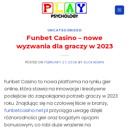
Skip
to
content
UNCATEGORIZED
Funbet Casino – nowe
wyzwania dla graczy w 2023
POSTED ON
FEBRUARY 27, 2026
BY
SLICKADMIN
Funbet Casino to nowa platforma na rynku gier
online, która stawia na innowacje i kreatywne
podejście do zaspokajania potrzeb graczy w 2023
roku. Znajdując się na czołowej liście w branży,
funbetcasino.net.pl
przyciąga uwagę dzięki
różnorodności gier oraz bogatym opcjom
bonusowym, co robi duże wrażenie na