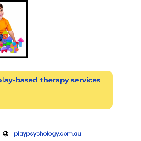
play-based therapy services
playpsychology.com.au