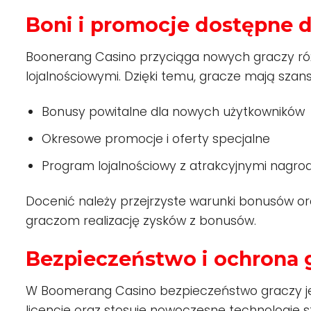
Boni i promocje dostępne d
Boonerang Casino przyciąga nowych graczy ró
lojalnościowymi. Dzięki temu, gracze mają szans
Bonusy powitalne dla nowych użytkowników
Okresowe promocje i oferty specjalne
Program lojalnościowy z atrakcyjnymi nagro
Docenić należy przejrzyste warunki bonusów o
graczom realizację zysków z bonusów.
Bezpieczeństwo i ochrona 
W Boomerang Casino bezpieczeństwo graczy jes
licencje oraz stosuje nowoczesne technologie