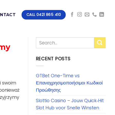
CALL 0421 865 410
NTACT
rmy
RECENT POSTS
GTBet One-Time vs
i swoim
Επαναχρησιμοποιήσιμοι Κωδικοί
 ponieważ
Προώθησης
rzyjrzymy
Slottio Casino – Jouw Quick‑Hit
Slot Hub voor Snelle Winsten