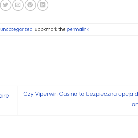
n
Uncategorized
. Bookmark the
permalink
.
Czy Viperwin Casino to bezpieczna opcja d
aire
on