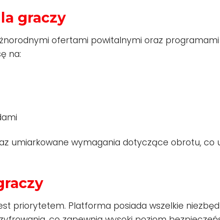
la graczy
żnorodnymi ofertami powitalnymi oraz programami
ę na:
dami
raz umiarkowane wymagania dotyczące obrotu, co u
graczy
t priorytetem. Platforma posiada wszelkie niezbę
 szyfrowania, co zapewnia wysoki poziom bezpiecze