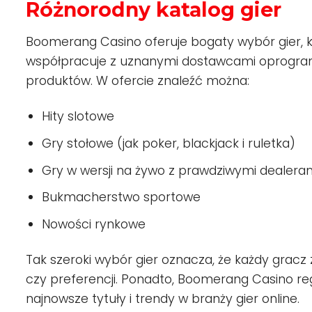
Różnorodny katalog gier
Boomerang Casino oferuje bogaty wybór gier, k
współpracuje z uznanymi dostawcami oprogram
produktów. W ofercie znaleźć można:
Hity slotowe
Gry stołowe (jak poker, blackjack i ruletka)
Gry w wersji na żywo z prawdziwymi dealera
Bukmacherstwo sportowe
Nowości rynkowe
Tak szeroki wybór gier oznacza, że każdy gracz 
czy preferencji. Ponadto, Boomerang Casino re
najnowsze tytuły i trendy w branży gier online.