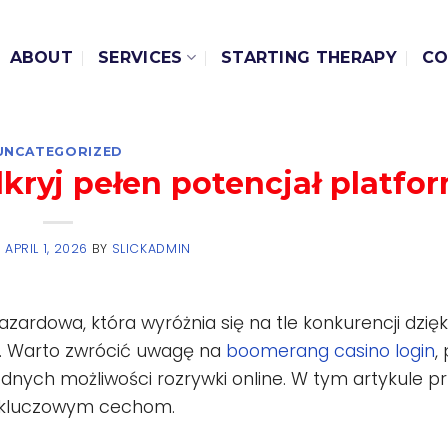
ABOUT
SERVICES
STARTING THERAPY
CO
UNCATEGORIZED
ryj pełen potencjał platfo
N
APRIL 1, 2026
BY
SLICKADMIN
rdowa, która wyróżnia się na tle konkurencji dzięk
r. Warto zwrócić uwagę na
boomerang casino login
,
ych możliwości rozrywki online. W tym artykule p
ej kluczowym cechom.